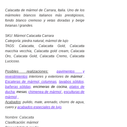
Calacatta de mármol de Carrara, Italia. Uno de los
mármoles blancos italianos más prestigiosos,
fondo blanco cremoso y vetas doradas y beige
livianas / grandes.
SKU: Mármol Calacatta Carrara
Categoría: piedra natural, mármol de lujo
TAGS: Calacatta, Calacatta Gold, Calacatta
macchia vecchia, Calacatta gold cream, Calacata
Oro, Calacata Gold, Calacatta Cremo, Calacatta
Lucicoso.
Posibles realizaciones:
pavimentos y
revestimientos
interiores y exteriores de
mármol
.
Escaleras de mármol, columnas
,
lavabos sólidos,
bañeras sólidas,
encimeras de cocina
,
platos de
ducha
,
mesas
,
chimenea de
mármol
,
esculturas de
mármol
.
Acabados
: pulido, mate, arenado, chorro de agua,
cuero y
acabados especiales de lujo
.
Nombre: Calacatta
Clasificación: mármol