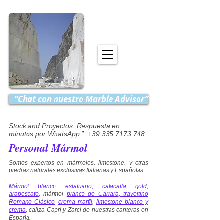
“Chat con nuestro Marble Advisor”
Stock and Proyectos. Respuesta en
minutos por WhatsApp.” +39 335 7173 748
Personal Mármol
Somos expertos en mármoles, limestone, y otras
piedras naturales exclusivas Italianas y Españolas.
Mármol blanco estatuario, calacatta gold
,
arabescato
, mármol
blanco de Carrara
,
travertino
Romano Clásico
,
crema marfil
,
limestone blanco y
crema
, caliza Capri y Zarci de nuestras canteras en
España.