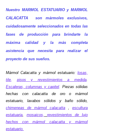
blanco-
crema
Nuestro MARMOL ESTATUARIO y MARMOL
con
CALACATTA son mármoles exclusivos,
hermosas
vetas
cuidadosamente seleccionados en todas las
y
fases de producción para brindarte la
un
máxima calidad y la
más
completa
diseño
expectacular,
asistencia que necesita para realizar el
has
proyecto de sus sueños.
llegado
al
Mármol Calacatta y mármol estatuario:
losas,
sitio
tile
,
pisos y revestimientos a medida
.
justo.
Personal
Escaleras, columnas y capitel
.
Piezas sólidas
Marble,
hechas con calacatta de oro o mármol
te
estatuario, lavabos sólidos y baño sólido,
ofrece
chimeneas de mármol calacatta
,
escultura
bloques-
estatuaria
,
mosaicos,
revestimientos de lujo
slabs-
hechos con mármol calacatta y mármol
placas-
estatuario.
tiles