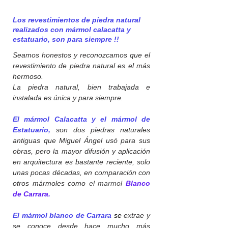
de
calacatas
Los revestimientos de piedra natural
realizados con mármol calacatta y
como
estatuario, son para siempre !!
este,
para
Seamos honestos y reconozcamos que el
embellecer
revestimiento de piedra natural es el más
los
hermoso.
ambientes
La piedra natural, bien trabajada e
de
instalada es única y para siempre.
tus
proyectos
El mármol Calacatta y el mármol de
de
Estatuario,
son dos piedras naturales
piedra
antiguas que Miguel Ángel usó para sus
natural.
obras, pero la mayor difusión y aplicación
en arquitectura es bastante reciente, solo
unas pocas décadas, en comparación con
otros mármoles como
el marmol
Blanco
de
Carrara.
El mármol blanco de Carrara
se
extrae y
se conoce desde hace mucho más