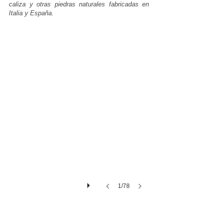
caliza y otras piedras naturales fabricadas en
Italia y España.
Slab-Placas-Mármol-Calacata-calidad-extra
Slabs-
placas-
mármol-
calacatta-
calidad-
extra.
Si
quieres
un
marmol
1/78
exclusivo
de
fondo