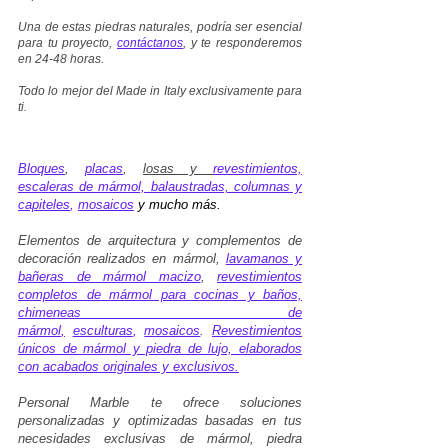
Una de estas piedras naturales, podría ser esencial
para tu proyecto,
contáctanos
, y te responderemos
en 24-48 horas.
Todo lo mejor del Made in Italy exclusivamente para
ti.
Bloques
,
placas
,
losas y
revestimientos,
escaleras de mármol, balaustradas, columnas y
capiteles
,
mosaicos
y mucho más.
Elementos de arquitectura y complementos de
decoración realizados en mármol,
lavamanos y
bañeras de mármol macizo
,
revestimientos
completos de mármol para cocinas y baños,
chimeneas de
mármol
,
esculturas
,
mosaicos
.
Revestimientos
únicos de mármol y piedra de lujo, elaborados
con acabados originales y exclusivos
.
Personal Marble te ofrece soluciones
personalizadas y optimizadas basadas en tus
necesidades exclusivas de mármol, piedra