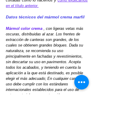
cortadas como lo hacemos y
como explicamos
en el título anterior.
Datos técnicos del mármol crema marfil
Mármol color crema
, con ligeras vetas más
oscuras, distribuidas al azar. Los frentes de
extracción de canteras son grandes, de los
cuales se obtienen grandes bloques. Dada su
naturaleza, se recomienda su uso
principalmente en fachadas y revestimientos,
sin descartar su uso en pavimentos. Acepta
todos los acabados, y teniendo en cuenta la
aplicación a la que está destinado, es posible
elegir el más adecuado; En cualquier caso, su
uso debe cumplir con los estándares
internacionales establecidos para el uso de
estos materiales en construcción.
SKU : Crema Marfil
Categoría: piedra natural, mármol
TAGS: Crema Marfil, crema de marfil
Peso específico. 2,72 gr / cm3