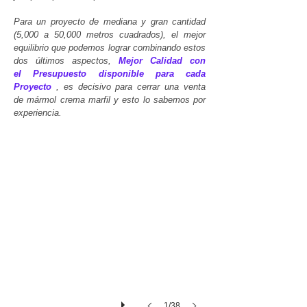
Para un proyecto de mediana y gran cantidad
(5,000 a 50,000 metros cuadrados), el mejor
equilibrio que podemos lograr combinando estos
dos últimos aspectos,
Mejor
Calidad con
el Presupuesto disponible para cada
Proyecto
, es decisivo para cerrar una venta
de mármol crema marfil y esto lo sabemos por
Mármol-crema-marfil-slabs-placas-de-primera-calidad
experiencia.
Mármol-
crema-
marfil
de
buena
calidad,
placas
de
2
y
3
cm.
Para
1/38