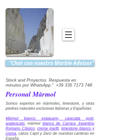
“Chat con nuestro Marble Advisor”
Stock and Proyectos. Respuesta en
minutos por WhatsApp.” +39 335 7173 748
Personal Mármol
Somos expertos en mármoles, limestone, y otras
piedras naturales exclusivas Italianas y Españolas.
Mármol blanco estatuario, calacatta gold
,
arabescato
, mármol
blanco de Carrara
,
travertino
Romano Clásico
,
crema marfil
,
limestone blanco y
crema
, caliza Capri y Zarci de nuestras canteras en
España.