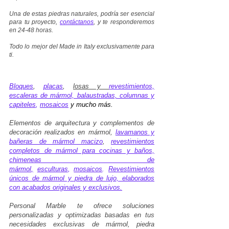
Una de estas piedras naturales, podría ser esencial
para tu proyecto,
contáctanos
, y te responderemos
en 24-48 horas.
Todo lo mejor del Made in Italy exclusivamente para
ti.
Bloques
,
placas
,
losas y
revestimientos,
escaleras de mármol, balaustradas, columnas y
capiteles
,
mosaicos
y mucho más.
Elementos de arquitectura y complementos de
decoración realizados en mármol,
lavamanos y
bañeras de mármol macizo
,
revestimientos
completos de mármol para cocinas y baños,
chimeneas de
mármol
,
esculturas
,
mosaicos
.
Revestimientos
únicos de mármol y piedra de lujo, elaborados
con acabados originales y exclusivos
.
Personal Marble te ofrece soluciones
personalizadas y optimizadas basadas en tus
necesidades exclusivas de mármol, piedra