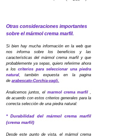
pisos
y
revestimientos,
para
Otras consideraciones importantes
proyectos
sobre el mármol crema marfil.
de
media
Si bien hay mucha información en la web que
y
nos informa sobre los beneficios y las
gran
características del mármol crema marfil y que
dimensión.
probablemente ya sepas, quiero referirme ahora
a los
criterios
para seleccionar una piedra
natural
, también expuesta en la pagina
de
arabescato-Corchia-vagli.
Analicemos juntos, el
marmol crema marfil
,
de acuerdo con estos criterios generales para la
correcta selección de una piedra natural:
* Durabilidad del mármol crema marfil
(crema marfil)
Desde este punto de vista, el mármol crema