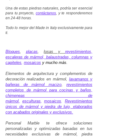
Una de estas piedras naturales, podría ser esencial
para tu proyecto,
contáctanos
, y te responderemos
en 24-48 horas.
Todo lo mejor del Made in Italy exclusivamente para
ti.
Bloques
,
placas
,
losas y
revestimientos,
escaleras de mármol, balaustradas, columnas y
capiteles
,
mosaicos
y mucho más.
Elementos de arquitectura y complementos de
decoración realizados en mármol,
lavamanos y
bañeras de mármol macizo
,
revestimientos
completos de mármol para cocinas y baños,
chimeneas de
mármol
,
esculturas
,
mosaicos
.
Revestimientos
únicos de mármol y piedra de lujo, elaborados
con acabados originales y exclusivos
.
Personal Marble te ofrece soluciones
personalizadas y optimizadas basadas en tus
necesidades exclusivas de mármol, piedra