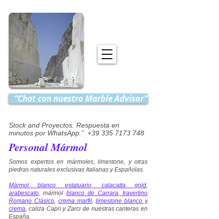
“Chat con nuestro Marble Advisor”
Stock and Proyectos. Respuesta en
minutos por WhatsApp.” +39 335 7173 748
Personal Mármol
Somos expertos en mármoles, limestone, y otras
piedras naturales exclusivas Italianas y Españolas.
Mármol blanco estatuario, calacatta gold
,
arabescato
, mármol
blanco de Carrara
,
travertino
Romano Clásico
,
crema marfil
,
limestone blanco y
crema
, caliza Capri y Zarci de nuestras canteras en
España.